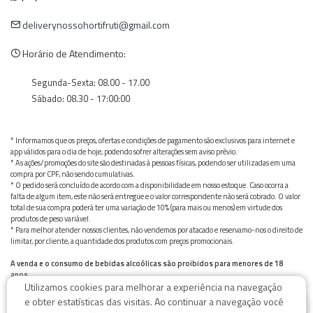
deliverynossohortifruti@gmail.com
Horário de Atendimento:
Segunda-Sexta: 08.00 - 17.00
Sábado: 08.30 - 17:00:00
* Informamos que os preços, ofertas e condições de pagamento são exclusivos para internet e
app válidos para o dia de hoje, podendo sofrer alterações sem aviso prévio.
* As ações/promoções do site são destinadas à pessoas físicas, podendo ser utilizadas em uma
compra por CPF, não sendo cumulativas.
* O pedido será concluído de acordo com a disponibilidade em nosso estoque. Caso ocorra a
falta de algum item, este não será entregue e o valor correspondente não será cobrado. O valor
total de sua compra poderá ter uma variação de 10% (para mais ou menos) em virtude dos
produtos de peso variável.
* Para melhor atender nossos clientes, não vendemos por atacado e reservamo-nos o direito de
limitar, por cliente, a quantidade dos produtos com preços promocionais.
A venda e o consumo de bebidas alcoólicas são proibidos para menores de 18
anos.
Utilizamos cookies para melhorar a experiência na navegação
Bebida alcoólica pode causar dependência química e, em excesso, provoca graves males à saúde.
0
Beba com moderação
e obter estatísticas das visitas. Ao continuar a navegação você