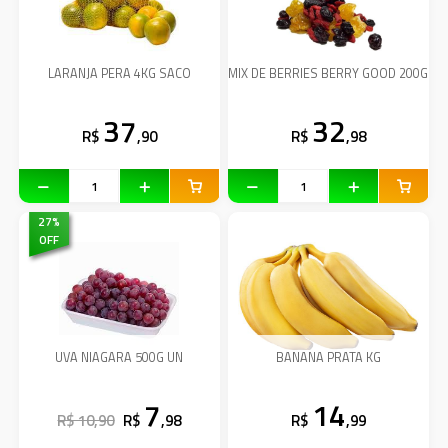
LARANJA PERA 4KG SACO
MIX DE BERRIES BERRY GOOD 200G
37
32
R$
,90
R$
,98
27
%
OFF
UVA NIAGARA 500G UN
BANANA PRATA KG
7
14
R$ 10,90
R$
,98
R$
,99