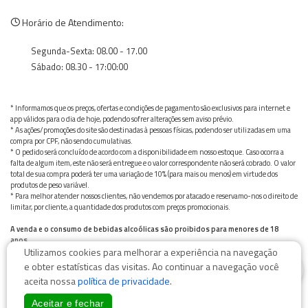
Horário de Atendimento:
Segunda-Sexta: 08.00 - 17.00
Sábado: 08.30 - 17:00:00
* Informamos que os preços, ofertas e condições de pagamento são exclusivos para internet e
app válidos para o dia de hoje, podendo sofrer alterações sem aviso prévio.
* As ações/promoções do site são destinadas à pessoas físicas, podendo ser utilizadas em uma
compra por CPF, não sendo cumulativas.
* O pedido será concluído de acordo com a disponibilidade em nosso estoque. Caso ocorra a
falta de algum item, este não será entregue e o valor correspondente não será cobrado. O valor
total de sua compra poderá ter uma variação de 10% (para mais ou menos) em virtude dos
produtos de peso variável.
* Para melhor atender nossos clientes, não vendemos por atacado e reservamo-nos o direito de
limitar, por cliente, a quantidade dos produtos com preços promocionais.
A venda e o consumo de bebidas alcoólicas são proibidos para menores de 18
anos.
Utilizamos cookies para melhorar a experiência na navegação
Bebida alcoólica pode causar dependência química e, em excesso, provoca graves males à saúde.
0
Beba com moderação
e obter estatísticas das visitas. Ao continuar a navegação você
aceita nossa
política de privacidade
.
Aceitar e fechar