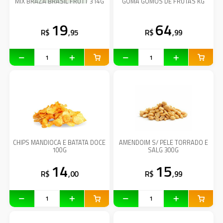
MIX BRAZA BRASIL FRUTT 314G
GOMA GOMOS DE FRUTAS KG
19
64
R$
,95
R$
,99
CHIPS MANDIOCA E BATATA DOCE
AMENDOIM S/ PELE TORRADO E
100G
SALG 300G
14
15
R$
,00
R$
,99